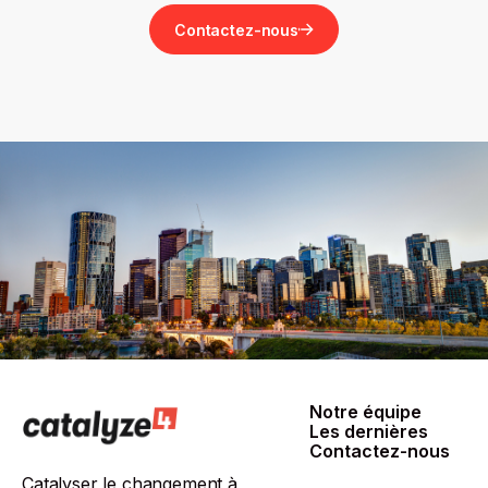
Contactez-nous
Notre équipe
Notre équipe
Les dernières
actualités
Contactez-nous
Les dernières
Contactez-nous
Catalyser le changement à
actualités