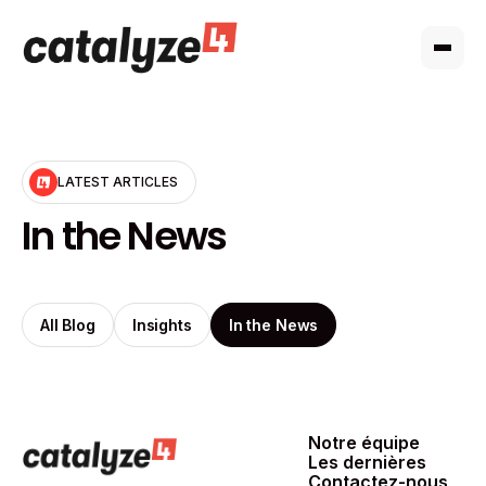
LATEST ARTICLES
In the News
All Blog
Insights
In the News
Notre équipe
Notre équipe
Les dernières
actualités
Contactez-nous